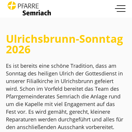
open nav
Zum Inhalt springen
Info
more
Ulrichsbrunn-Sonntag
Pfarrleben
2026
more
Glaube und Leben
more
Es ist bereits eine schöne Tradition, dass am
Sonntag des heiligen Ulrich der Gottesdienst in
Die Pfarre
more
unserer Filialkirche in Ulrichsbrunn gefeiert
wird. Schon im Vorfeld bereitet das Team des
Kontakt
Pfarrgemeinderates Semriach die Anlage rund
um die Kapelle mit viel Engagement auf das
Fest vor. Es wird gemäht, gerecht, kleinere
Reparaturen werden durchgeführt und alles für
den anschließenden Ausschank vorbereitet.