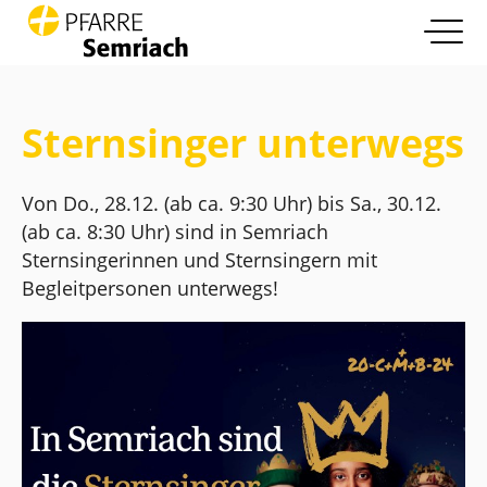
open nav
Zum Inhalt springen
Info
more
Sternsinger unterwegs
Pfarrleben
more
Von Do., 28.12. (ab ca. 9:30 Uhr) bis Sa., 30.12.
Glaube und Leben
(ab ca. 8:30 Uhr) sind in Semriach
more
Sternsingerinnen und Sternsingern mit
Die Pfarre
Begleitpersonen unterwegs!
more
Kontakt