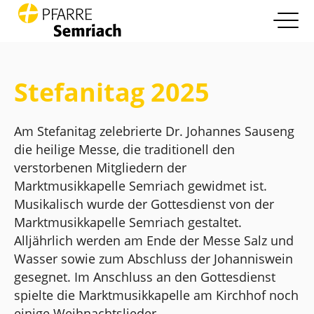
open nav
Zum Inhalt springen
Info
more
Stefanitag 2025
Pfarrleben
more
Am Stefanitag zelebrierte Dr. Johannes Sauseng
Glaube und Leben
die heilige Messe, die traditionell den
more
verstorbenen Mitgliedern der
Die Pfarre
Marktmusikkapelle Semriach gewidmet ist.
more
Musikalisch wurde der Gottesdienst von der
Kontakt
Marktmusikkapelle Semriach gestaltet.
Alljährlich werden am Ende der Messe Salz und
Wasser sowie zum Abschluss der Johanniswein
gesegnet. Im Anschluss an den Gottesdienst
spielte die Marktmusikkapelle am Kirchhof noch
einige Weihnachtslieder.