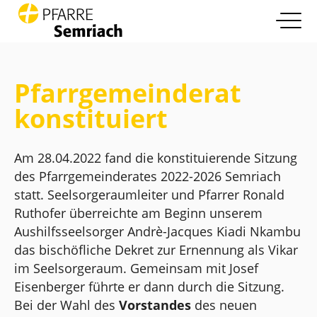
open nav
Zum Inhalt springen
Info
more
Pfarrgemeinderat
Pfarrleben
konstituiert
more
Glaube und Leben
more
Am 28.04.2022 fand die konstituierende Sitzung
des Pfarrgemeinderates 2022-2026 Semriach
Die Pfarre
more
statt. Seelsorgeraumleiter und Pfarrer Ronald
Ruthofer überreichte am Beginn unserem
Kontakt
Aushilfsseelsorger Andrè-Jacques Kiadi Nkambu
das bischöfliche Dekret zur Ernennung als Vikar
im Seelsorgeraum. Gemeinsam mit Josef
Eisenberger führte er dann durch die Sitzung.
Bei der Wahl des
Vorstandes
des neuen