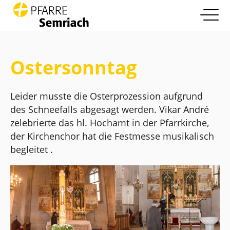
open nav
Zum Inhalt springen
Info
more
Ostersonntag
Pfarrleben
more
Leider musste die Osterprozession aufgrund
Glaube und Leben
des Schneefalls abgesagt werden. Vikar André
more
zelebrierte das hl. Hochamt in der Pfarrkirche,
Die Pfarre
der Kirchenchor hat die Festmesse musikalisch
more
begleitet .
Kontakt