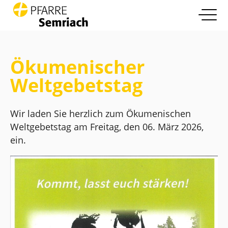
open nav
Zum Inhalt springen
Info
more
Ökumenischer
Pfarrleben
Weltgebetstag
more
Glaube und Leben
more
Wir laden Sie herzlich zum Ökumenischen
Weltgebetstag am Freitag, den 06. März 2026,
Die Pfarre
more
ein.
Kontakt