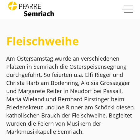
open nav
Zum Inhalt springen
Info
more
Fleischweihe
Pfarrleben
more
Am Ostersamstag wurde an verschiedenen
Glaube und Leben
Plätzen in Semriach die Osterspeisensegnung
more
durchgeführt. So feierten u.a. Elfi Rieger und
Die Pfarre
Christa Harb am Bodenring, Aloisia Grossegger
more
und Margarete Reiter in Neudorf bei Passail,
Kontakt
Maria Wieland und Bernhard Pirstinger beim
Friedenskreuz und Joe Rinner am Schöckl diesen
katholischen Brauch der Fleischweihe. Begleitet
wurden die Feiern von Musikern der
Marktmusikkapelle Semriach.