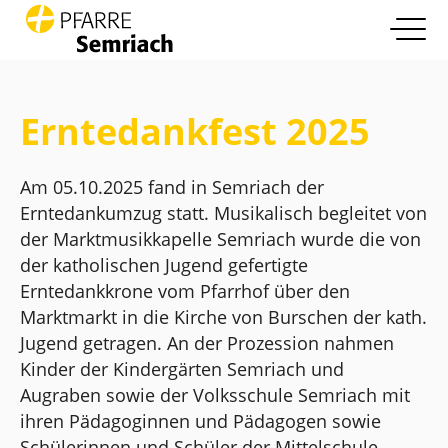
open nav
Zum Inhalt springen
Info
more
Erntedankfest 2025
Pfarrleben
more
Am 05.10.2025 fand in Semriach der
Glaube und Leben
Erntedankumzug statt. Musikalisch begleitet von
more
der Marktmusikkapelle Semriach wurde die von
Die Pfarre
der katholischen Jugend gefertigte
more
Erntedankkrone vom Pfarrhof über den
Kontakt
Marktmarkt in die Kirche von Burschen der kath.
Jugend getragen. An der Prozession nahmen
Kinder der Kindergärten Semriach und
Augraben sowie der Volksschule Semriach mit
ihren Pädagoginnen und Pädagogen sowie
Schülerinnen und Schüler der Mittelschule