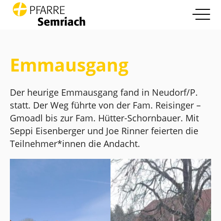
open nav
Zum Inhalt springen
Info
more
Emmausgang
Pfarrleben
more
Der heurige Emmausgang fand in Neudorf/P.
Glaube und Leben
statt. Der Weg führte von der Fam. Reisinger –
more
Gmoadl bis zur Fam. Hütter-Schornbauer. Mit
Die Pfarre
Seppi Eisenberger und Joe Rinner feierten die
more
Teilnehmer*innen die Andacht.
Kontakt