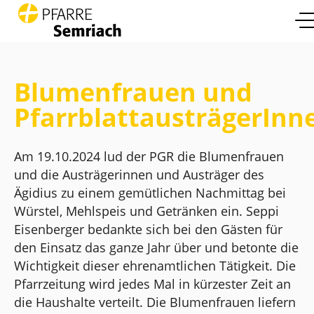
open 
Zum Inhalt springen
Info
mo
Blumenfrauen und
Pfarrleben
PfarrblattausträgerInn
mo
Glaube und Leben
mo
Am 19.10.2024 lud der PGR die Blumenfrauen
und die Austrägerinnen und Austräger des
Die Pfarre
mo
Ägidius zu einem gemütlichen Nachmittag bei
Würstel, Mehlspeis und Getränken ein. Seppi
Kontakt
Eisenberger bedankte sich bei den Gästen für
den Einsatz das ganze Jahr über und betonte die
Wichtigkeit dieser ehrenamtlichen Tätigkeit. Die
Pfarrzeitung wird jedes Mal in kürzester Zeit an
die Haushalte verteilt. Die Blumenfrauen liefern