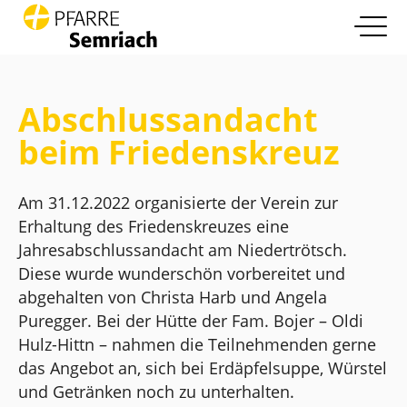
open nav
Zum Inhalt springen
Info
more
Abschlussandacht
Pfarrleben
beim Friedenskreuz
more
Glaube und Leben
more
Am 31.12.2022 organisierte der Verein zur
Erhaltung des Friedenskreuzes eine
Die Pfarre
more
Jahresabschlussandacht am Niedertrötsch.
Diese wurde wunderschön vorbereitet und
Kontakt
abgehalten von Christa Harb und Angela
Puregger. Bei der Hütte der Fam. Bojer – Oldi
Hulz-Hittn – nahmen die Teilnehmenden gerne
das Angebot an, sich bei Erdäpfelsuppe, Würstel
und Getränken noch zu unterhalten.