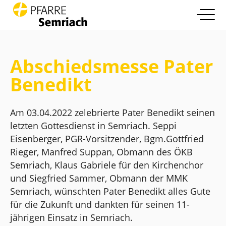
open nav
Zum Inhalt springen
Info
more
Abschiedsmesse Pater
Pfarrleben
Benedikt
more
Glaube und Leben
more
Am 03.04.2022 zelebrierte Pater Benedikt seinen
letzten Gottesdienst in Semriach. Seppi
Die Pfarre
more
Eisenberger, PGR-Vorsitzender, Bgm.Gottfried
Rieger, Manfred Suppan, Obmann des ÖKB
Kontakt
Semriach, Klaus Gabriele für den Kirchenchor
und Siegfried Sammer, Obmann der MMK
Semriach, wünschten Pater Benedikt alles Gute
für die Zukunft und dankten für seinen 11-
jährigen Einsatz in Semriach.